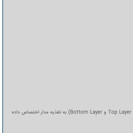
در این نوع بردها، بیشتر از دو لایه مسی وجود دارند که از یکدیگر ایزوله شده‌اند. معمولا لایه‌های میانی در این نوع بردها (جز لایه‌های Top Layer و Bottom Layer) به تغذیه مدار اختصاص داده