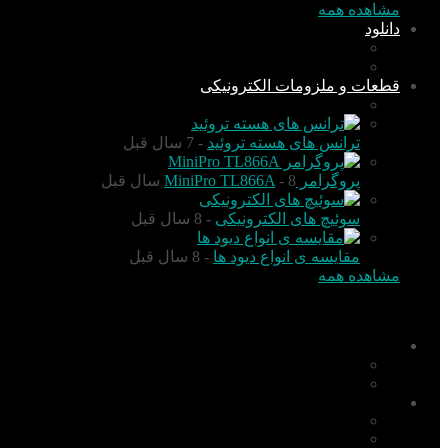
مشاهده همه
دانلود
نرم افزار
کتاب
قطعات و ملزومات الکترونیکی
قطعات الکترونیک
ترانس های هسته تروئید
- 7 سال قبل
پروگرامر MiniPro TL866A
- 8 سال قبل
سوئیچ های الکترونیکی
- 8 سال قبل
مقایسه ی انواع دیود ها
- 8 سال قبل
مشاهده همه
منو
اخبار
تکنولوژی
گزارش و تحلیل
آموزش
PIC
AVR