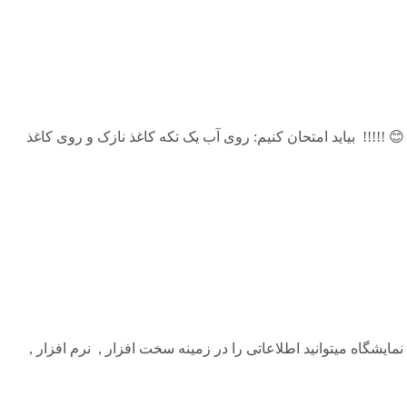
!!!! بیاید امتحان کنیم: روی آب یک تکه کاغذ نازک و روی کاغذ
یشگاه میتوانید اطلاعاتی را در زمینه سخت افزار , نرم افزار ,