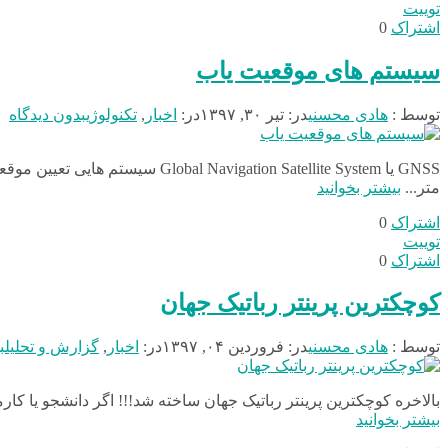
توییت
اشتراک
0
سیستم های موقعیت یاب
توسط :
هادی محسنی
در:
تیر ۳۰, ۱۳۹۷
در:
اخبار
,
تکنولوژی
بدون دیدگاه
GNSS یا ation Satellite System
متر...
بیشتر بخوانید
اشتراک
0
توییت
اشتراک
0
کوچکترین پرینتر رباتیک جهان
توسط :
هادی محسنی
در:
فروردین ۰۴, ۱۳۹۷
در:
اخبار
,
گزارش و تحلیل
ب
بالاخره کوچکترین پرینتر رباتیک جهان ساخته شد!!! اگر دانشجو یا کار
بیشتر بخوانید