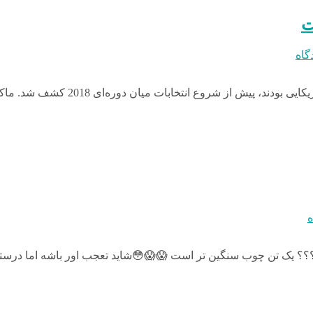
ک
بدو
لام کرد چندین وبسایت تقلبی را که به
ب
؟؟؟؟ یک تن چوب سنگین تر است 😱😱😳شاید تعجب اور باشه اما در