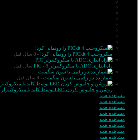
AVR
ARM
Altium Designer
Proteus
آردوینو Arduino
زبان C
مونتاژ بورد
مهارت
میکروچیپ PICkit 4 را رونمایی کرد!
- 8 سال قبل
راه اندازی ADC با میکروکنترلر PIC
- 8 سال قبل
شمارنده دو رقمی با سون سگمنت
- 8 سال قبل
روشن و خاموش کردن LED توسط کلید با میکروکنترلر PIC
مشاهده همه
مشاهده همه
مشاهده همه
مشاهده همه
مشاهده همه
مشاهده همه
مشاهده همه
مشاهده همه