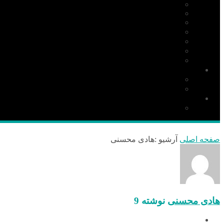
ARM
Altium Designer
Proteus
آردوینو Arduino
زبان C
مونتاژ بورد
مهارت
دانلود
نرم افزار
کتاب
قطعات و ملزومات الکترونیکی
قطعات الکترونیک
صفحه اصلی
آرشیو :هادی محسنی
هادی محسنی
نوشته‌ 9