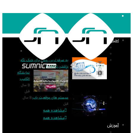
۱۴۰۵,۰۵,۱۸
اخبار
منو
تکنولوژی
اخبار
گزارش و تحلیل
به صرفه ترین روش برای خنک نگه
داشتن تراشه ها
8 سال قبل
نمایشگاه
الکامپ
8 سال
قبل
سیستم های موقعیت یاب
8 سال
قبل
مشاهده همه
مشاهده همه
آموزش
PIC