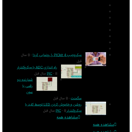
AVR
ARM
Altium Designer
Proteus
آردوینو Arduino
زبان C
مونتاژ بورد
مهارت
میکروچیپ PICkit 4 را رونمایی کرد!
- 8 سال
قبل
راه اندازی ADC با میکروکنترلر
- 8 سال قبل
PIC
شمارنده دو
رقمی با
سون
سگمنت
- 8 سال قبل
روشن و خاموش کردن LED توسط کلید با
میکروکنترلر PIC
- 8 سال قبل
مشاهده همه
مشاهده همه