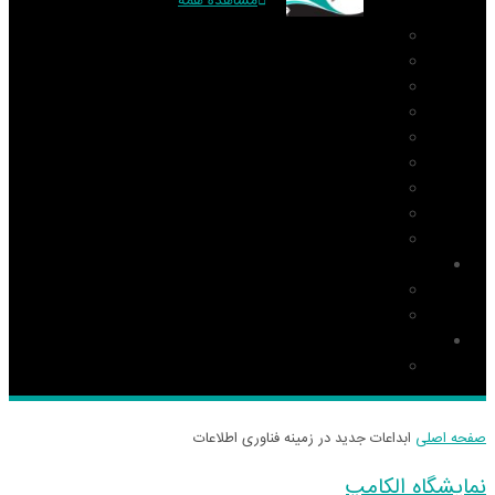
مشاهده همه
PIC
AVR
ARM
Altium Designer
Proteus
آردوینو Arduino
زبان C
مونتاژ بورد
مهارت
دانلود
نرم افزار
کتاب
قطعات و ملزومات الکترونیکی
قطعات الکترونیک
صفحه اصلی
ابداعات جدید در زمینه فناوری اطلاعات
نمایشگاه الکامپ