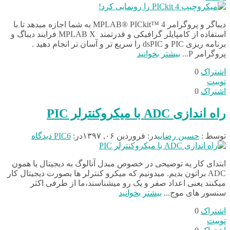
دیباگر و پروگرامر MPLAB® PICkit™ 4 به شما اجازه میدهد تا با
استفاده از کامپایلر گرافیکی و قدرتمند MPLAB X فرایند دیباگ و
برنامه ریزی PIC و dsPIC را سریع تر و آسان تر انجام دهید .
پروگرامر P...
بیشتر بخوانید
اشتراک
0
توییت
اشتراک
0
راه اندازی ADC با میکروکنترلر PIC
توسط :
حسین رضایی
در:
فروردین ۰۶, ۱۳۹۷
در:
6 دیدگاه
PIC
ابتدای کار یه توضیحی در خصوص مبدل آنالوگ به دیجیتال یا همون
ADC براتون بدیم. میدونیم که میکرو کنترلر ها بصورت دیجیتال کار
میکنند یعنی اعداد صفر و یک رو میشناسند،ما از طرفی اکثر
سنسور های موج...
بیشتر بخوانید
اشتراک
0
توییت