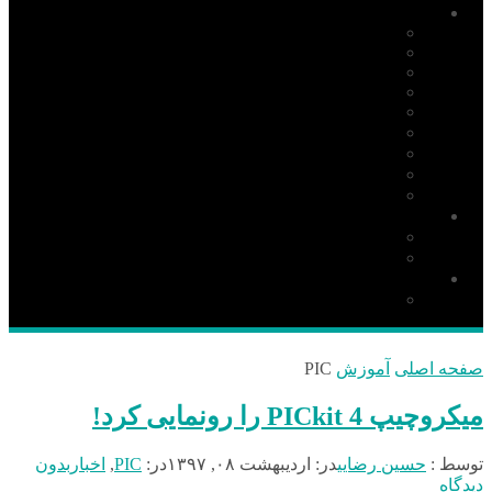
آموزش
PIC
AVR
ARM
Altium Designer
Proteus
آردوینو Arduino
زبان C
مونتاژ بورد
مهارت
دانلود
نرم افزار
کتاب
قطعات و ملزومات الکترونیکی
قطعات الکترونیک
صفحه اصلی
آموزش
PIC
میکروچیپ PICkit 4 را رونمایی کرد!
توسط :
حسین رضایی
در:
اردیبهشت ۰۸, ۱۳۹۷
در:
PIC
,
اخبار
بدون
دیدگاه