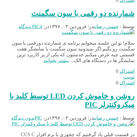
اشتراک
0
شمارنده دو رقمی با سون سگمنت
توسط :
حسین رضایی
در:
فروردین ۰۳, ۱۳۹۷
در:
4 دیدگاه
PIC
سلام! تو این جلسه میخوایم برنامه ی شمارنده دورقمی با سون
سگمنت رو بگیم.اگر نمیدونید سون سگمنت یا نمایشگر هفت
قسمتی چیه عرض میکنم خدمتتون که یکی از پر کاربرد ترین
نمایشگر ها در دستگاه های الک...
بیشتر بخوانید
اشتراک
0
توییت
اشتراک
0
روشن و خاموش کردن LED توسط کلید با
میکروکنترلر PIC
توسط :
حسین رضایی
در:
فروردین ۰۳, ۱۳۹۷
در:
PIC
بدون دیدگاه
در قسمت قبلی یاد گرفتیم که چجوری با نرم افزار CCS C