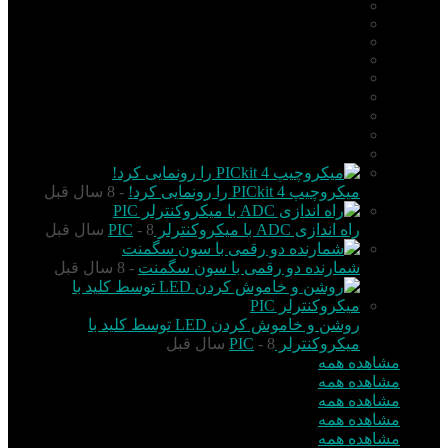
PIC
AVR
ARM
Altium Designer
Proteus
آردوینو Arduino
زبان C
مونتاژ بورد
مهارت
میکروچیپ PICkit 4 را رونمایی کرد!
- 8 سال قبل
راه اندازی ADC با میکروکنترلر PIC
- 8 سال قبل
شمارنده دو رقمی با سون سگمنت
- 8 سال قبل
روشن و خاموش کردن LED توسط کلید با
میکروکنترلر PIC
- 8 سال قبل
مشاهده همه
مشاهده همه
مشاهده همه
مشاهده همه
مشاهده همه