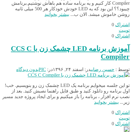
Compiler کار کنیم و یه برنامه ساده هم باهاش نوشتیم.برنامش
چیبود؟؟ این بود که یه LED خودش خودکار هر 500 میلی ثانیه
روشن خاموش میشد. الان ب...
بیشتر بخوانید
اشتراک
0
توییت
اشتراک
0
آموزش برنامه LED چشمک زن با CCS C
Compiler
توسط :
حسین رضایی
در:
اسفند ۲۴, ۱۳۹۶
در:
PIC
بدون دیدگاه
تو این جلسه میخوایم برنامه یک LED چشمک زن رو بنویسیم. خب!
اول برنامه رو دانلود کنید و طبق فایل راهنما نصبش کنید. بعد از
نصب نرم افزار ، برنامه را باز میکنیم و برای ایجاد پروژه جدید مسیر
زیر...
بیشتر بخوانید
اشتراک
0
توییت
اشتراک
0