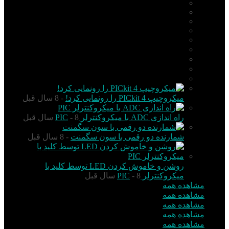
PIC
AVR
ARM
Altium Designer
Proteus
آردوینو Arduino
زبان C
مونتاژ بورد
مهارت
میکروچیپ PICkit 4 را رونمایی کرد!
- 8 سال قبل
راه اندازی ADC با میکروکنترلر PIC
- 8 سال قبل
شمارنده دو رقمی با سون سگمنت
- 8 سال قبل
روشن و خاموش کردن LED توسط کلید با
میکروکنترلر PIC
- 8 سال قبل
مشاهده همه
مشاهده همه
مشاهده همه
مشاهده همه
مشاهده همه