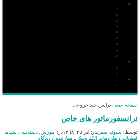
آموزش
PIC
AVR
ARM
Altium Designer
Proteus
آردوینو Arduino
زبان C
مونتاژ بورد
مهارت
دانلود
نرم افزار
کتاب
قطعات و ملزومات الکترونیکی
قطعات الکترونیک
صفحه اصلی
ترانس چند خروجی
ترانسفورماتور های خاص
توسط :
سیونه صفری
در:
آذر ۲۵, ۱۳۹۸
در:
آموزش
,
دسته‌بندی نشده
,
قطعات و ملزومات الکترونیکی
,
مهارت
بدون دیدگاه