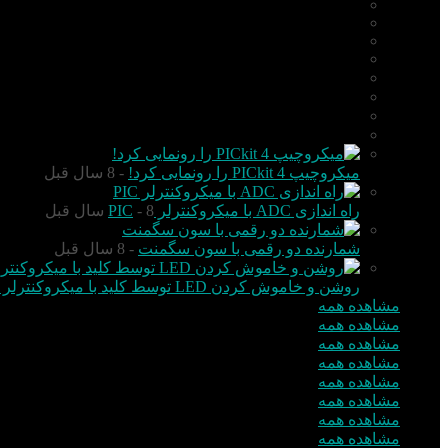
AVR
ARM
Altium Designer
Proteus
آردوینو Arduino
زبان C
مونتاژ بورد
مهارت
میکروچیپ PICkit 4 را رونمایی کرد!
- 8 سال قبل
راه اندازی ADC با میکروکنترلر PIC
- 8 سال قبل
شمارنده دو رقمی با سون سگمنت
- 8 سال قبل
روشن و خاموش کردن LED توسط کلید با میکروکنترلر PIC
مشاهده همه
مشاهده همه
مشاهده همه
مشاهده همه
مشاهده همه
مشاهده همه
مشاهده همه
مشاهده همه