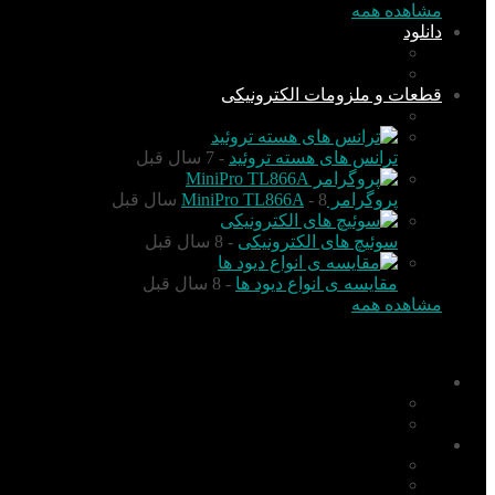
مشاهده همه
دانلود
نرم افزار
کتاب
قطعات و ملزومات الکترونیکی
قطعات الکترونیک
ترانس های هسته تروئید
- 7 سال قبل
پروگرامر MiniPro TL866A
- 8 سال قبل
سوئیچ های الکترونیکی
- 8 سال قبل
مقایسه ی انواع دیود ها
- 8 سال قبل
مشاهده همه
منو
اخبار
تکنولوژی
گزارش و تحلیل
آموزش
PIC
AVR