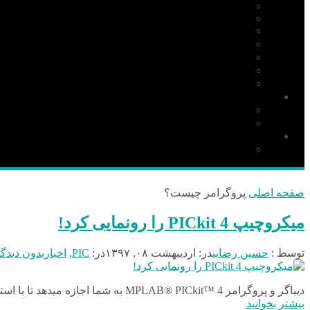
ARM
Altium Designer
Proteus
آردوینو Arduino
زبان C
مونتاژ بورد
مهارت
دانلود
نرم افزار
کتاب
قطعات و ملزومات الکترونیکی
قطعات الکترونیک
صفحه اصلی
پروگرامر چیست؟
میکروچیپ PICkit 4 را رونمایی کرد!
توسط :
حسین رضایی
در:
اردیبهشت ۰۸, ۱۳۹۷
در:
PIC
,
اخبار
بدون دیدگا
دیباگر و پروگرامر MPLAB® PICkit™ 4 به شما اجازه میدهد تا با استفاده از کامپایلر گرافیکی و قدرتمند MPLAB X فرایند دیباگ و برنامه ریزی PIC و dsPIC را سریع تر و آسان تر انجام دهید . پروگرامر P...
بیشتر بخوانید