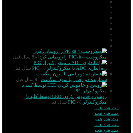
PIC
AVR
ARM
Altium Designer
Proteus
آردوینو Arduino
زبان C
مونتاژ بورد
مهارت
میکروچیپ PICkit 4 را رونمایی کرد!
- 8 سال قبل
راه اندازی ADC با میکروکنترلر PIC
- 8 سال قبل
شمارنده دو رقمی با سون سگمنت
- 8 سال قبل
روشن و خاموش کردن LED توسط کلید با
میکروکنترلر PIC
- 8 سال قبل
مشاهده همه
مشاهده همه
مشاهده همه
مشاهده همه
مشاهده همه