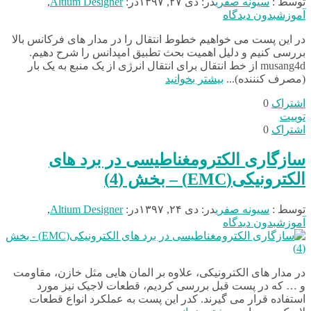
توسط :
سیونه صفری
در:
دی ۲۷, ۱۳۹۷
در:
Altium Designer
,
آموزش
بدون دیدگاه
در این پست می خواهیم خطوط انتقال را در مدار های فرکانس بالا
بررسی کنیم و دلیل اهمیت بحث تطبیق امپدانس را شرح دهیم.
musang4d از خط انتقال برای انتقال انرژی از یک منبع به یک بار
(مصرف کنننده)...
بیشتر بخوانید
اشتراک
0
توییت
اشتراک
0
سازگاری الکترومغناطیسی در برد های
الکترونیکی(EMC) – بخش (4)
توسط :
سیونه صفری
در:
دی ۲۴, ۱۳۹۷
در:
Altium Designer
,
آموزش
بدون دیدگاه
در مدار های الکترونیکی، علاوه بر المان هایی مثل خازن، مقاومت
و … که در پست قبل بررسی کردیم، قطعات لاجیک نیز مورد
استفاده قرار می گیرند. کدر این پست به عملکرد انواع قطعات