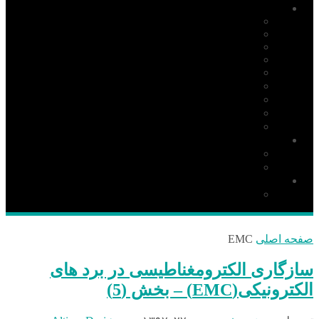
آموزش
PIC
AVR
ARM
Altium Designer
Proteus
آردوینو Arduino
زبان C
مونتاژ بورد
مهارت
دانلود
نرم افزار
کتاب
قطعات و ملزومات الکترونیکی
قطعات الکترونیک
صفحه اصلی
EMC
سازگاری الکترومغناطیسی در برد های
الکترونیکی(EMC) – بخش (5)