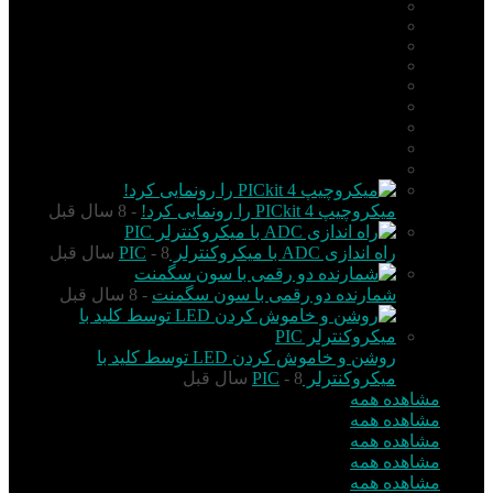
PIC
AVR
ARM
Altium Designer
Proteus
آردوینو Arduino
زبان C
مونتاژ بورد
مهارت
میکروچیپ PICkit 4 را رونمایی کرد!
- 8 سال قبل
راه اندازی ADC با میکروکنترلر PIC
- 8 سال قبل
شمارنده دو رقمی با سون سگمنت
- 8 سال قبل
روشن و خاموش کردن LED توسط کلید با
میکروکنترلر PIC
- 8 سال قبل
مشاهده همه
مشاهده همه
مشاهده همه
مشاهده همه
مشاهده همه