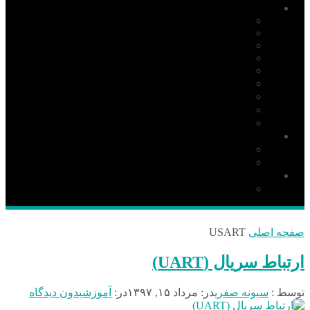
آموزش
PIC
AVR
ARM
Altium Designer
Proteus
آردوینو Arduino
زبان C
مونتاژ بورد
مهارت
دانلود
نرم افزار
کتاب
قطعات و ملزومات الکترونیکی
قطعات الکترونیک
صفحه اصلی
USART
ارتباط سریال (UART)
توسط :
سیونه صفری
در:
مرداد ۱۵, ۱۳۹۷
در:
آموزش
بدون دیدگاه