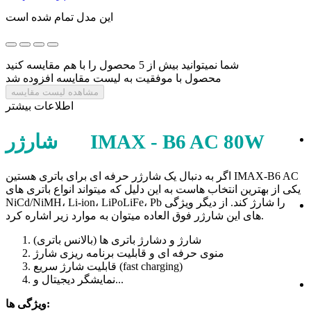
این مدل تمام شده است
شما نمیتوانید بیش از 5 محصول را با هم مقایسه کنید
محصول با موفقیت به لیست مقایسه افزوده شد
مشاهده لیست مقایسه
اطلاعات بیشتر
شارژر IMAX - B6 AC 80W
اگر به دنبال یک شارژر حرفه ای برای باتری هستین IMAX-B6 AC
یکی از بهترین انتخاب هاست به این دلیل که میتواند انواع باتری های
Li-ion، LiPoLiFe، Pb را شارژ کند. از دیگر ویژگی
NiCd/NiMH،
های این شارژر فوق العاده میتوان به موارد زیر اشاره کرد.
شارژ و دشارژ باتری ها (بالانس باتری)
منوی حرفه ای و قابلیت برنامه ریزی شارژ
قابلیت شارژ سریع (fast charging)
نمایشگر دیجیتال و...
ویژگی ها: