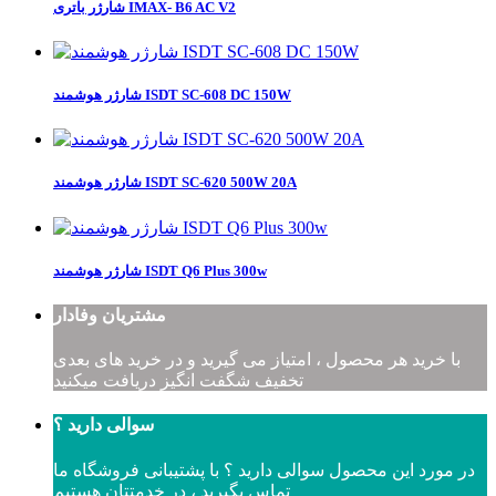
شارژر باتری IMAX- B6 AC V2
شارژر هوشمند ISDT SC-608 DC 150W
شارژر هوشمند ISDT SC-620 500W 20A
شارژر هوشمند ISDT Q6 Plus 300w
مشتریان وفادار
با خرید هر محصول ، امتیاز می گیرید و در خرید های بعدی
تخفیف شگفت انگیز دریافت میکنید
سوالی دارید ؟
در مورد این محصول سوالی دارید ؟ با پشتیبانی فروشگاه ما
تماس بگیرید ، در خدمتتان هستیم