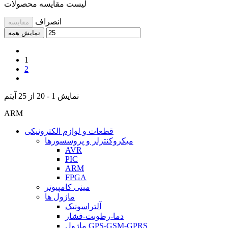
لیست مقایسه محصولات
انصراف
مقایسه
نمایش همه
1
2
نمایش 1 - 20 از 25 آیتم
ARM
قطعات و لوازم الکترونیکی
میکروکنترلر و پروسسورها
AVR
PIC
ARM
FPGA
مینی کامپیوتر
ماژول ها
آلتراسونیک
دما-رطوبت-فشار
ماژول GPS-GSM-GPRS