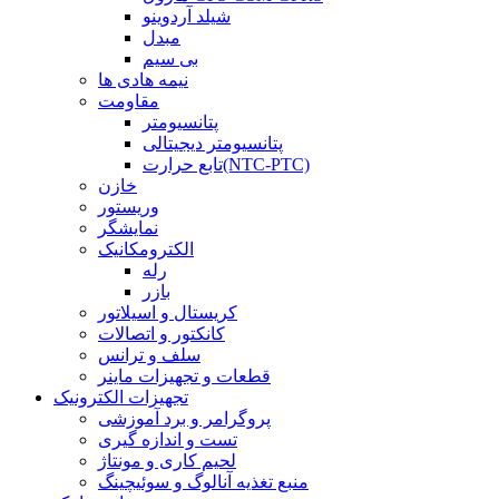
شیلد آردوینو
مبدل
بی سیم
نیمه هادی ها
مقاومت
پتانسیومتر
پتانسیومتر دیجیتالی
تابع حرارت(NTC-PTC)
خازن
وریستور
نمایشگر
الکترومکانیک
رله
بازر
کریستال و اسیلاتور
کانکتور و اتصالات
سلف و ترانس
قطعات و تجهیزات ماینر
تجهیزات الکترونیک
پروگرامر و برد آموزشی
تست و اندازه گیری
لحیم کاری و مونتاژ
منبع تغذیه آنالوگ و سوئیچینگ