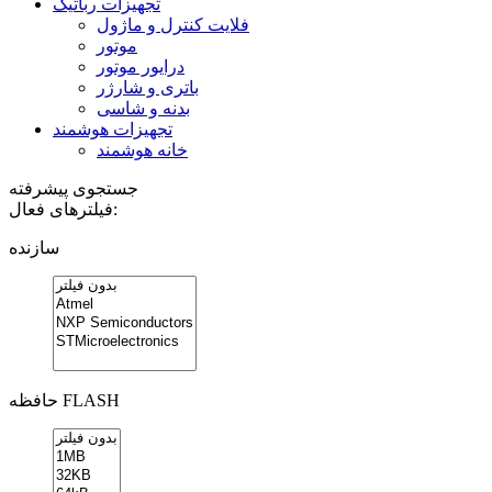
تجهیزات رباتیک
فلایت کنترل و ماژول
موتور
درایور موتور
باتری و شارژر
بدنه و شاسی
تجهیزات هوشمند
خانه هوشمند
جستجوی پیشرفته
فیلترهای فعال:
سازنده
حافظه FLASH