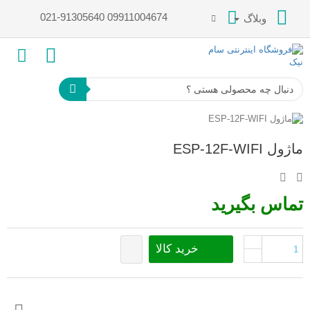
021-91305640 09911004674
وبلاگ
ماژول ESP-12F-WIFI
تماس بگیرید
خرید کالا