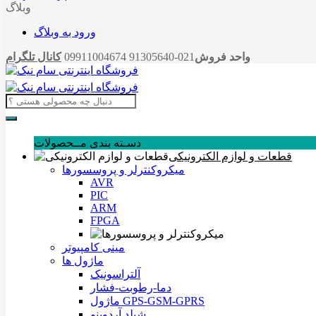
وبلاگ
ورود به وبلاگ
واحد فروش
021-91305640 09911004674
کانال تلگرام
دسـته بندی مــحصولات
قطعات و لوازم الکترونیکی
میکروکنترلر و پروسسورها
AVR
PIC
ARM
FPGA
مینی کامپیوتر
ماژول ها
آلتراسونیک
دما-رطوبت-فشار
ماژول GPS-GSM-GPRS
شیلد آردوینو