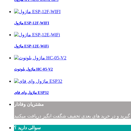
ماژول ESP-12F-WIFI
ماژول ESP-12E-WiFi
ماژول بلوتوث HC-05-V2
ماژول وای فای ESP32
مشتریان وفادار
 گیرید و در خرید های بعدی تخفیف شگفت انگیز دریافت میکنید
سوالی دارید ؟