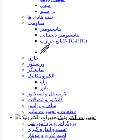
مبدل
بی سیم
نیمه هادی ها
مقاومت
پتانسیومتر
پتانسیومتر دیجیتالی
تابع حرارت(NTC-PTC)
خازن
وریستور
نمایشگر
الکترومکانیک
رله
بازر
کریستال و اسیلاتور
کانکتور و اتصالات
سلف و ترانس
قطعات و تجهیزات ماینر
تجهیزات الکترونیک
پروگرامر و برد آموزشی
تست و اندازه گیری
لحیم کاری و مونتاژ