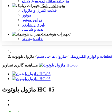
منبع تغذیه آنالوگ و سوئیچینگ
تجهیزات رباتیک
فلایت کنترل و ماژول
موتور
درایور موتور
باتری و شارژر
بدنه و شاسی
تجهیزات هوشمند
خانه هوشمند
طعات و لوازم الکترونیکی
>
ماژول ها
>
بی سیم
>
مشاهده گالری تصاویر
ماژول بلوتوث HC-05