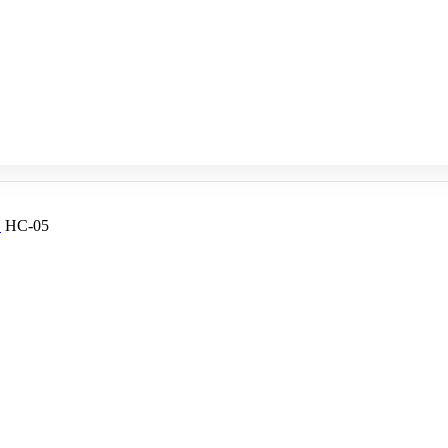
ماژول بلوتوث HC-05
ق