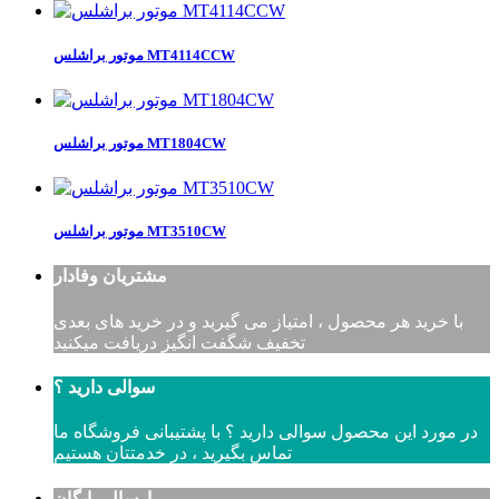
موتور براشلس MT4114CCW
موتور براشلس MT1804CW
موتور براشلس MT3510CW
مشتریان وفادار
با خرید هر محصول ، امتیاز می گیرید و در خرید های بعدی
تخفیف شگفت انگیز دریافت میکنید
سوالی دارید ؟
در مورد این محصول سوالی دارید ؟ با پشتیبانی فروشگاه ما
تماس بگیرید ، در خدمتتان هستیم
ارسال رایگان