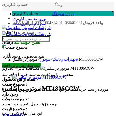
وبلاگ
حساب کـاربری
ورود به وبلاگ
حساب کـاربری
ورود به پـنل کاربری
واحد فروش
021-91305640 09911004674
کانال تلگرام
ثبت نام در فروشگاه
سبد خرید
0
(خالی)
سبد خرید
تعیین خواهد شد
ارسال
مجموع قیمت
0
هیچ محصولی وجود ندارد
موتور براشلس MT1806CCW
تجهیزات رباتیک
>
موتور
>
ثبت سفارش و پرداخت
مشاهده گالری تصاویر
محصول با موفقیت به سبد خرید اضافه شد
تعداد از این محصول :
مجموع قیمت :
موتور براشلس MT1806CCW
مورد در سبد خرید شما موجود است.
یک آیتم در سبد خرید شما
0
وجود دارد.
جمع محصولات :
جمع هزینه حمل
تعیین خواهد شد
مجموع قیمت :
این مدل تمام شده است
پرداخت نهایی