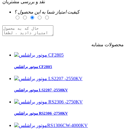
نقد و بررسی مشتریان
کیفیت
امتیاز شما به این محصول ؟
محصولات مشابه
برای ارسال نظر وارد حساب کاربری خود شوید
موتور براشلس CF2805
موتور براشلس LS2207 -2550KV
موتور براشلس RS2306 -2750KV