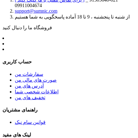
09911004674
support@sumnic.com
از شنبه تا پنجشنبه ، 9 تا 18 آماده پاسخگویی به شما هستیم
فروشگاه ما را دنبال کنید
حساب کاربری
سفارشات من
صورت های مالی من
آدرس های من
اطلاعات شخصی شما
تخفیف های من
راهنمای مشتریان
قوانین سام نیک
لینک های مفید