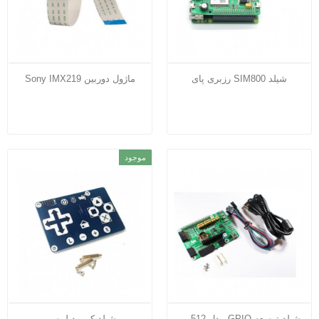
شیلد SIM800 رزبری پای
ماژول دوربین Sony IMX219
موجود
شیلد توسعه GPIO مدل DVK512
شیلد کیبورد لمسی