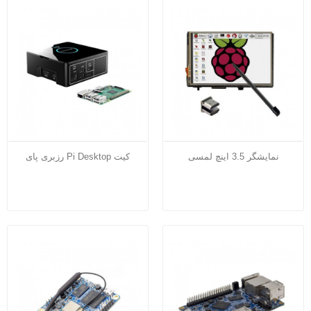
نمایشگر 3.5 اینچ لمسی
کیت Pi Desktop رزبری پای