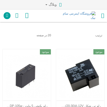
وبلاگ
ترتیب
20 در صفحه
موجود
موجود
رله تی شکل HJQ-15F- S-Z-1C-(20-30)A-12V
رله پکیجی 5 ولت - ALDP-105w