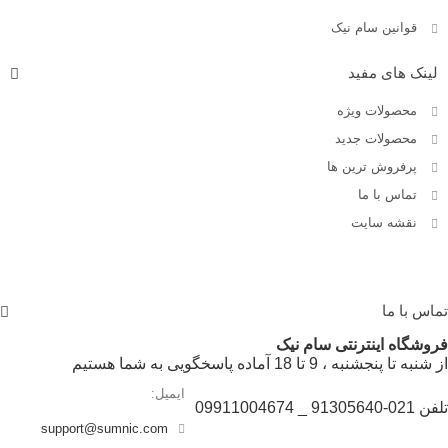
قوانین سام نیک
لینک های مفید
محصولات ویژه
محصولات جدید
پرفروش ترین‌ ها
تماس با ما
نقشه سایت
تماس با ما
فروشگاه اینترنتی سام نیک
از شنبه تا پنجشنبه ، 9 تا 18 آماده پاسخگویی به شما هستیم
ایمیل:
تلفن 021-91305640 _ 09911004674
support@sumnic.com