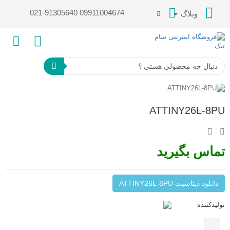
021-91305640 09911004674
وبلاگ
ATTINY26L-8PU
تماس بگیرید
دانلود دیتاشیت ATTINY26L-8PU
تولیدکننده