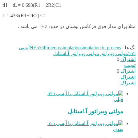
t
H
+ t
L
= 0.693(R
1
+ 2R
2
)C1
f=1.433/(R1+2R2).C1
مثلا برای مدار فوق فرکانس نوسان در حدود 1Hz می باشد .
تگ ها :
simulation in proteus
simulation
Proteous
NE555
آیسی
555
مولتی ویبراتور
مولتی ویبراتور آ-استابل
اشتراک
0
توییت
اشتراک
0
اشتراک
اشتراک
قبلی
مولتی ویبراتور آ-استابل
بعدی