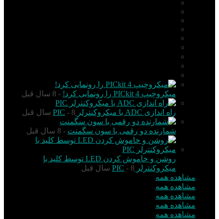
PIC
AVR
ARM
Altium Designer
Proteus
آردوینو Arduino
زبان C
مونتاژ بورد
مهارت
میکروچیپ PICkit 4 را رونمایی کرد!
- 8 سال قبل
راه اندازی ADC با میکروکنترلر PIC
- 8 سال قبل
شمارنده دو رقمی با سون سگمنت
- 8 سال قبل
روشن و خاموش کردن LED توسط کلید با
میکروکنترلر PIC
- 8 سال قبل
مشاهده همه
مشاهده همه
مشاهده همه
مشاهده همه
مشاهده همه