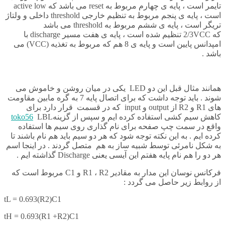
تایمر است ، پایه ی چهارم مربوط به reset می باشد که active low
است ، پایه ی پنجم مربوط به تنظیم خارجی threshold داخلی و ولتاژ
تریگر است ، پایه ی ششم مربوط به threshold می باشد
که 2/3VCC تنظیم شده است ، پایه ی هفت مسیر discharge با
امپدانس پایین است و پایه ی 8 هم که مربوط به تغذیه (VCC) می
باشد .
همانند مثال قبل این دو LED یکی در میان روشن و خاموش می
شوند . باید توجه داشت که برای اتصال پایه 7 به گره مابین مقاومت
های R1 و R2 از output و input که در قسمت
قرار دارد برای
کاهش سیم کشی استفاده کرده ایم و سپس از گزینه
toko56
LBL
واقع در سمت چپ صفحه برای نام گذاری روی سیم ها استفاده
کرده ایم . به این نکته توجه شود که هر دو سیم باید هم نام باشند تا
به شکل نامرئی توسط شبیه ساز به هم متصل گردند . در اینجا اسم
هر دو را هم نام پایه هفتم این آیسی یعنی Discharge گذاشته ایم .
فرکانس نوسان این مدار به مقادیر R1 ، R2 و C1 مربوط است که
از روابط زیر حاصل می گردد :
t
L
= 0.693(R
2
)C1
t
H
= 0.693(R
1
+R
2
)C1