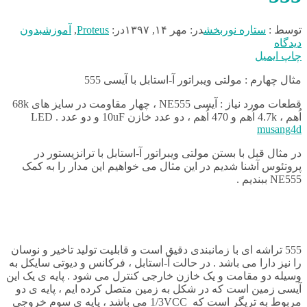
توسط :
ستاره نوربخش
در:
مهر ۱۴, ۱۳۹۷
در:
Proteus
,
آموزش
بدون
دیدگاه
چاپ
ایمیل
مثال چهارم : مولتی ویبراتور آ-استابل با آیسی 555
قطعات مورد نیاز : آیسی NE555 ، چهار مقاومت در سایز های 68k
اُهم ، 4.7k اُهم و 470 اُهم ، دو عدد خازن 10uF و دو عدد LED .
musang4d
در مثال قبل با بستن مولتی ویبراتور آ-استابل با ترانزیستور در
پروتئوس آشنا شدیم در این مثال می خواهیم این مدار را به کمک
NE555 ببندیم .
555 تراشه ای با زمانبندی دقیق است و قابلیت تولید تاخیر و نوسان
را نیز دارا می باشد . در حالت آ-استابل ، فرکانس و دیوتی سایکل به
وسیله دو مقامت و یک خازن خارجی کنترل می شود . پایه ی یک این
آیسی زمین است که در شکل به زمین متصل کرده ایم ، پایه ی دو
مربوط به تریگر است که
CC می باشد ، پایه ی سوم
1/3V
خروجی