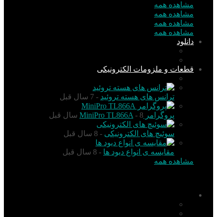
مشاهده همه
مشاهده همه
مشاهده همه
مشاهده همه
دانلود
نرم افزار
کتاب
قطعات و ملزومات الکترونیکی
قطعات الکترونیک
ترانس های هسته تروئید
- 7 سال قبل
پروگرامر MiniPro TL866A
- 8 سال قبل
سوئیچ های الکترونیکی
- 8 سال قبل
مقایسه ی انواع دیود ها
- 8 سال قبل
مشاهده همه
منو
اخبار
تکنولوژی
گزارش و تحلیل