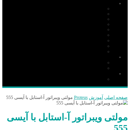
آموزش
PIC
AVR
ARM
Altium Designer
Proteus
آردوینو Arduino
زبان C
مونتاژ بورد
مهارت
دانلود
نرم افزار
کتاب
قطعات و ملزومات الکترونیکی
قطعات الکترونیک
صفحه اصلی
آموزش
Proteus
مولتی ویبراتور آ-استابل با آیسی 555
مولتی ویبراتور آ-استابل با آیسی
555