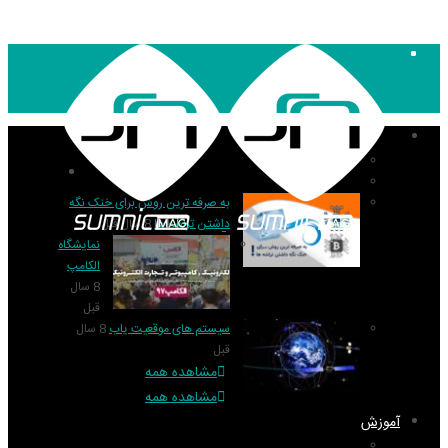
۱۴۰۵,۰۵,۱۷
اخبار
منو
تکنولوژی
اخبار
گزارش و تحلیل
به صرفه ترین روش برای خنک نگه
داشتن تراشه ها
8 سال قبل
نمایشگاه
الکامپ
8 سال
قبل
سیستم های موقعیت یاب
8 سال
قبل
مشاهده همه
مشاهده همه
آموزش
PIC