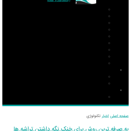
مشاهده همه
PIC
AVR
ARM
Altium Designer
Proteus
آردوینو Arduino
زبان C
مونتاژ بورد
مهارت
دانلود
نرم افزار
کتاب
قطعات و ملزومات الکترونیکی
قطعات الکترونیک
صفحه اصلی
اخبار
تکنولوژی
به صرفه ترین روش برای خنک نگه داشتن تراشه ها