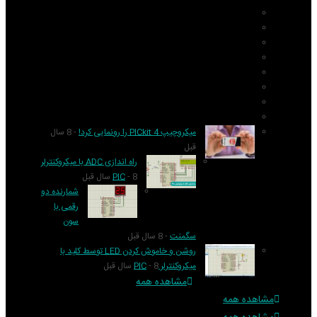
AVR
ARM
Altium Designer
Proteus
آردوینو Arduino
زبان C
مونتاژ بورد
مهارت
میکروچیپ PICkit 4 را رونمایی کرد!
- 8 سال
قبل
راه اندازی ADC با میکروکنترلر
- 8 سال قبل
PIC
شمارنده دو
رقمی با
سون
سگمنت
- 8 سال قبل
روشن و خاموش کردن LED توسط کلید با
میکروکنترلر PIC
- 8 سال قبل
مشاهده همه
مشاهده همه