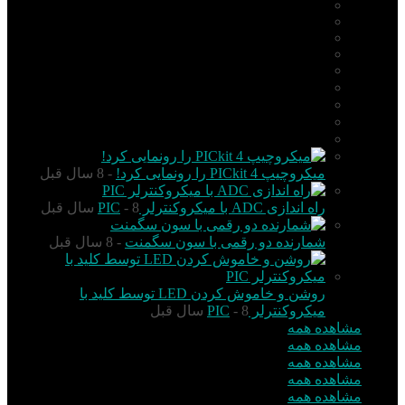
PIC
AVR
ARM
Altium Designer
Proteus
آردوینو Arduino
زبان C
مونتاژ بورد
مهارت
میکروچیپ PICkit 4 را رونمایی کرد!
- 8 سال قبل
راه اندازی ADC با میکروکنترلر PIC
- 8 سال قبل
شمارنده دو رقمی با سون سگمنت
- 8 سال قبل
روشن و خاموش کردن LED توسط کلید با
میکروکنترلر PIC
- 8 سال قبل
مشاهده همه
مشاهده همه
مشاهده همه
مشاهده همه
مشاهده همه