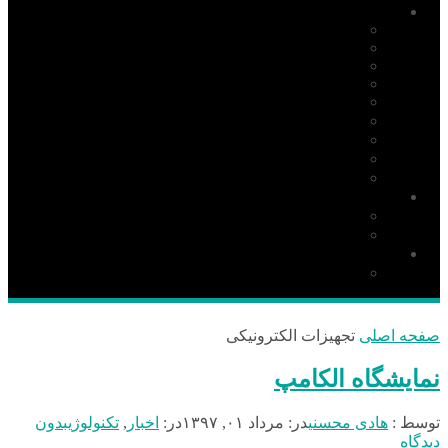
آموزش
PIC
AVR
ARM
Altium Designer
Proteus
آردوینو Arduino
زبان C
مونتاژ بورد
مهارت
دانلود
نرم افزار
کتاب
قطعات و ملزومات الکترونیکی
قطعات الکترونیک
صفحه اصلی
تجهیزات الکترونیکی
نمایشگاه الکامپ
توسط :
هادی محسنی
در:
مرداد ۰۱, ۱۳۹۷
در:
اخبار
,
تکنولوژی
بدون
دیدگاه