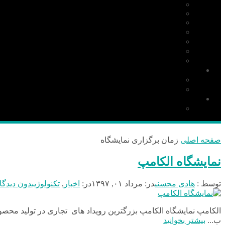
ARM
Altium Designer
Proteus
آردوینو Arduino
زبان C
مونتاژ بورد
مهارت
دانلود
نرم افزار
کتاب
قطعات و ملزومات الکترونیکی
قطعات الکترونیک
صفحه اصلی
زمان برگزاری نمایشگاه
نمایشگاه الکامپ
توسط :
هادی محسنی
در:
مرداد ۰۱, ۱۳۹۷
در:
اخبار
,
تکنولوژی
بدون دیدگا
الکامپ نمایشگاه الکامپ بزرگترین رویداد های تجاری در تولید محصول
ب...
بیشتر بخوانید