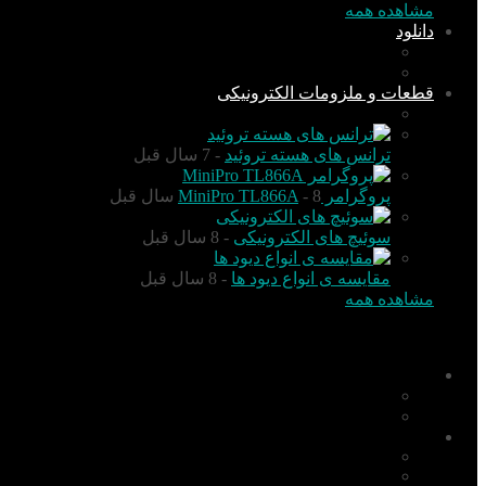
مشاهده همه
دانلود
نرم افزار
کتاب
قطعات و ملزومات الکترونیکی
قطعات الکترونیک
ترانس های هسته تروئید
- 7 سال قبل
پروگرامر MiniPro TL866A
- 8 سال قبل
سوئیچ های الکترونیکی
- 8 سال قبل
مقایسه ی انواع دیود ها
- 8 سال قبل
مشاهده همه
منو
اخبار
تکنولوژی
گزارش و تحلیل
آموزش
PIC
AVR