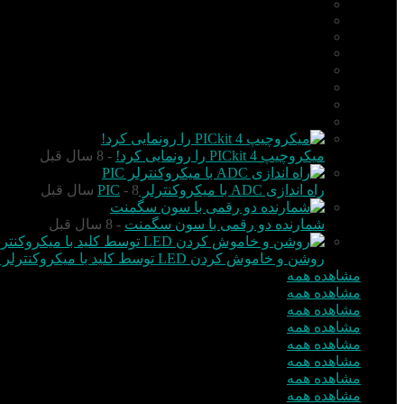
AVR
ARM
Altium Designer
Proteus
آردوینو Arduino
زبان C
مونتاژ بورد
مهارت
میکروچیپ PICkit 4 را رونمایی کرد!
- 8 سال قبل
راه اندازی ADC با میکروکنترلر PIC
- 8 سال قبل
شمارنده دو رقمی با سون سگمنت
- 8 سال قبل
روشن و خاموش کردن LED توسط کلید با میکروکنترلر PIC
مشاهده همه
مشاهده همه
مشاهده همه
مشاهده همه
مشاهده همه
مشاهده همه
مشاهده همه
مشاهده همه