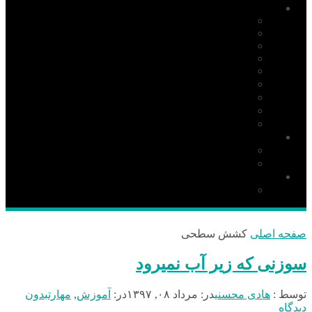
آموزش
PIC
AVR
ARM
Altium Designer
Proteus
آردوینو Arduino
زبان C
مونتاژ بورد
مهارت
دانلود
نرم افزار
کتاب
قطعات و ملزومات الکترونیکی
قطعات الکترونیک
صفحه اصلی
کشش سطحی
سوزنی که زیر آب نمیرود
توسط :
هادی محسنی
در:
مرداد ۰۸, ۱۳۹۷
در:
آموزش
,
مهارت
بدون
دیدگاه