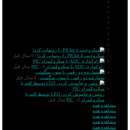
PIC
AVR
ARM
Altium Designer
Proteus
آردوینو Arduino
زبان C
مونتاژ بورد
مهارت
میکروچیپ PICkit 4 را رونمایی کرد!
- 8 سال قبل
راه اندازی ADC با میکروکنترلر PIC
- 8 سال قبل
شمارنده دو رقمی با سون سگمنت
- 8 سال قبل
روشن و خاموش کردن LED توسط کلید با
میکروکنترلر PIC
- 8 سال قبل
مشاهده همه
مشاهده همه
مشاهده همه
مشاهده همه
مشاهده همه